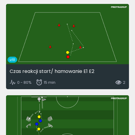
U10
Czas reakcji start/ hamowanie E1 E2
0 - 80%
15 min
2