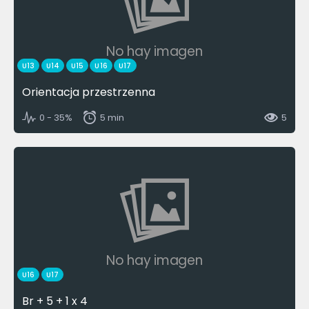
No hay imagen
U13
U14
U15
U16
U17
Orientacja przestrzenna
0 - 35%
5 min
5
No hay imagen
U16
U17
Br + 5 + 1 x 4