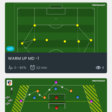
U17
WARM UP MD -1
0 - 80%
22 min
8