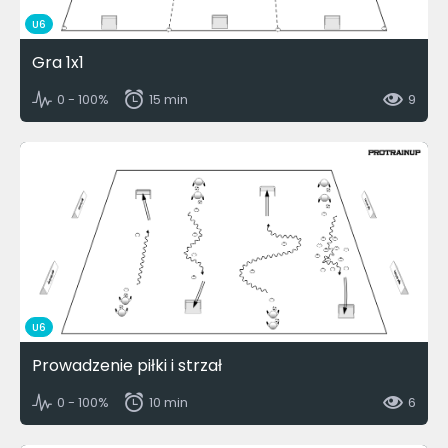
U6
Gra 1x1
0 - 100%
15 min
9
U6
Prowadzenie piłki i strzał
0 - 100%
10 min
6