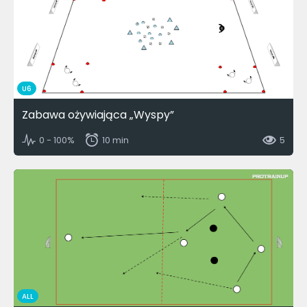
U6
Zabawa ożywiająca „Wyspy”
0 - 100%
10 min
5
ALL