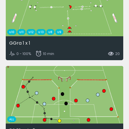
U10
U11
U12
U13
U8
U9
GGra 1 x 1
0 - 100%
10 min
20
ALL