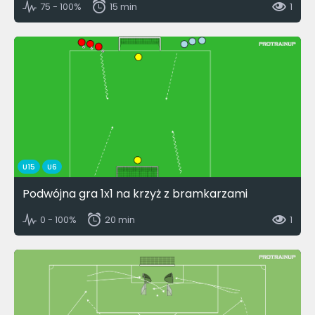
75 - 100%
15 min
1
U15
U6
Podwójna gra 1x1 na krzyż z bramkarzami
0 - 100%
20 min
1