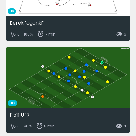
U6
Berek "ogonki"
0 - 100%
7 min
6
U17
11 x11 U 17
0 - 80%
8 min
4