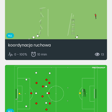
ALL
koordynacja ruchowa
0 - 100%
10 min
13
ALL