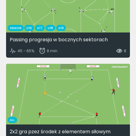
SENIOR
U16
U17
U18
U19
Passing progresja w bocznych sektorach
45 - 65%
8 min
8
ALL
2x2 gra pzez środek z elementem siłowym