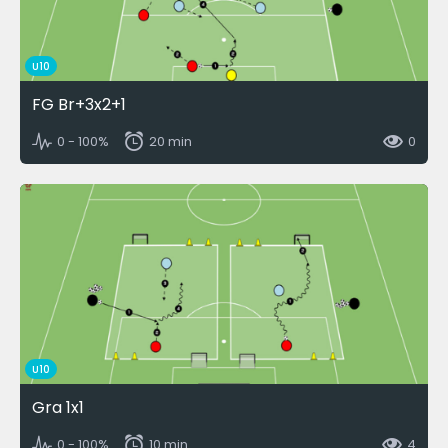
U10
FG Br+3x2+1
0 - 100%
20 min
0
U10
Gra 1x1
0 - 100%
10 min
4