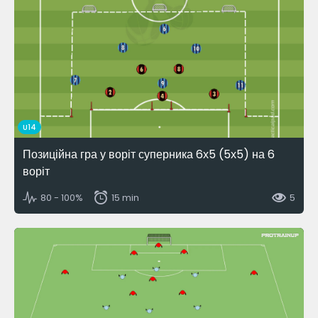
U14
Позиційна гра у воріт суперника 6х5 (5х5) на 6
воріт
80 - 100%
15 min
5