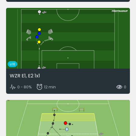
U10
WZR E1, E2 1x1
0 - 80%
12 min
0