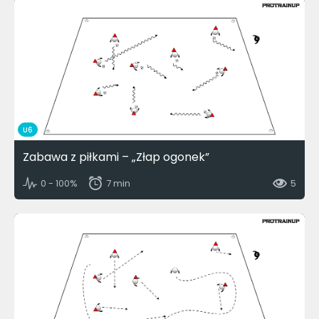
U6
Zabawa z piłkami – „Złap ogonek”
0 - 100%
7 min
5