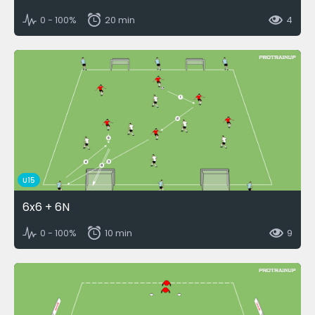
0 - 100%
20 min
4
U15
6x6 + 6N
0 - 100%
10 min
9