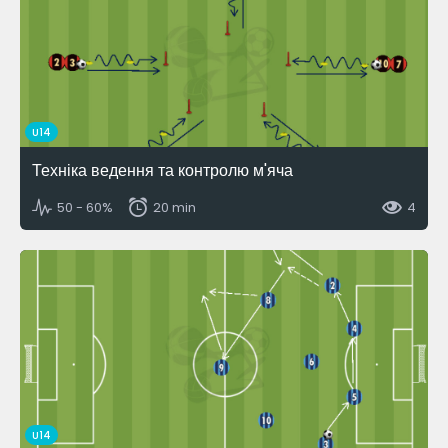
U14
Техніка ведення та контролю м'яча
50 - 60%
20 min
4
U14