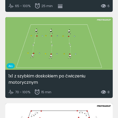
65 - 100%
25 min
6
ALL
1x1 z szybkim doskokiem po ćwiczeniu
motorycznym
70 - 100%
15 min
8