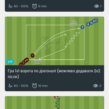
80 - 100%
5 min
1
U14
Гра 1х1 ворота по діагоналі (можливо додавати 2х2
після)
80 - 100%
16 min
3