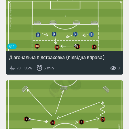
U14
Діагональна підстраховка (підвідна вправа)
70 - 85%
5 min
0