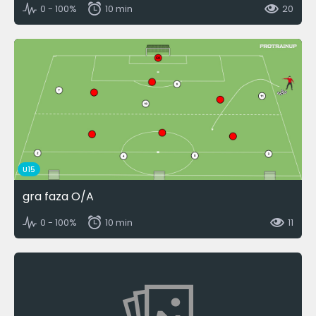
0 - 100%
10 min
20
U15
gra faza O/A
0 - 100%
10 min
11