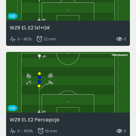
U10
WZR E1, E2 1x1+GK
0 - 80%
12 min
0
U10
WZR E1, E2 Percepcja
0 - 100%
10 min
0