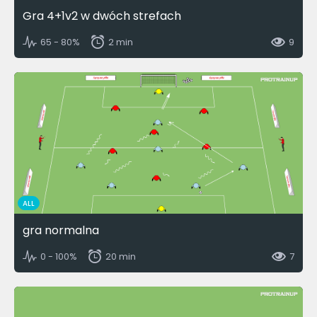
Gra 4+1v2 w dwóch strefach
65 - 80%
2 min
9
ALL
gra normalna
0 - 100%
20 min
7