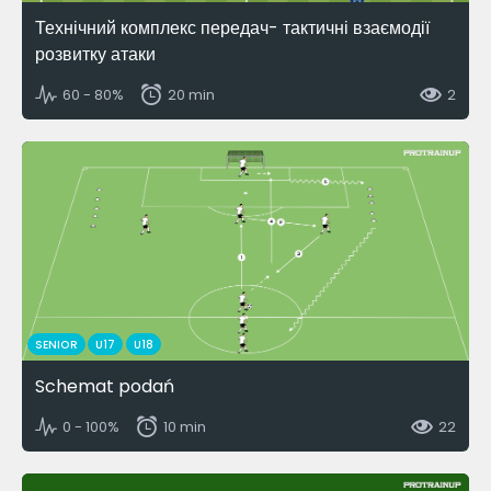
Технічний комплекс передач- тактичні взаємодії
розвитку атаки
60 - 80%
20 min
2
SENIOR
U17
U18
Schemat podań
0 - 100%
10 min
22