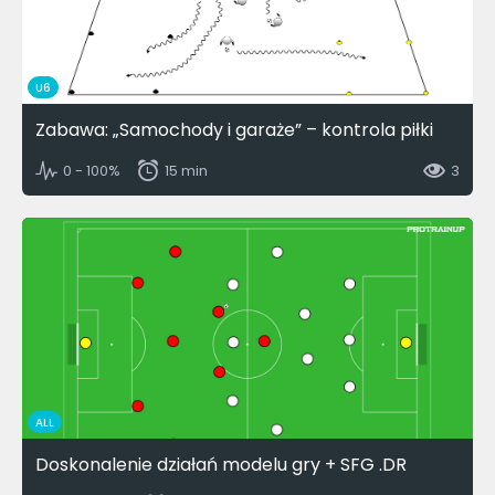
U6
Zabawa: „Samochody i garaże” – kontrola piłki
0 - 100%
15 min
3
ALL
Doskonalenie działań modelu gry + SFG .DR