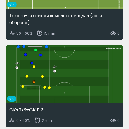
U14
Техніко-тактичний комплекс передач (лінія
оборони)
50 - 60%
15 min
0
U10
GK+3x3+GK E 2
0 - 90%
2 min
0