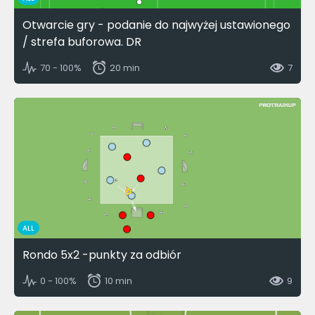
Otwarcie gry - podanie do najwyżej ustawionego
/ strefa buforowa. DR
70 - 100%
20 min
7
ALL
Rondo 5x2 -punkty za odbiór
0 - 100%
10 min
9