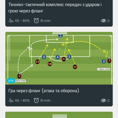
Техніко-тактичний комплекс передач з ударом і
грою через фланг
60 - 80%
15 min
0
U14
Гра через фланг (атака та оборона)
60 - 80%
10 min
0