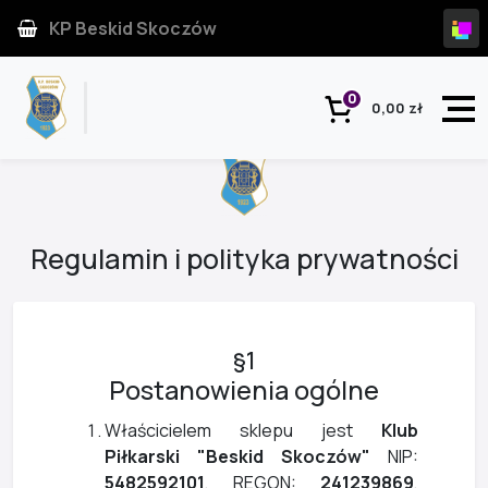
KP Beskid Skoczów
0
0,00 zł
Regulamin i polityka prywatności
§1
Postanowienia ogólne
Właścicielem sklepu jest
Klub
Piłkarski "Beskid Skoczów"
NIP:
5482592101
, REGON:
241239869
,