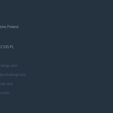
rzów, Poland
52 535 PL
rainup.com
@protrainup.com
inup.com
up.com