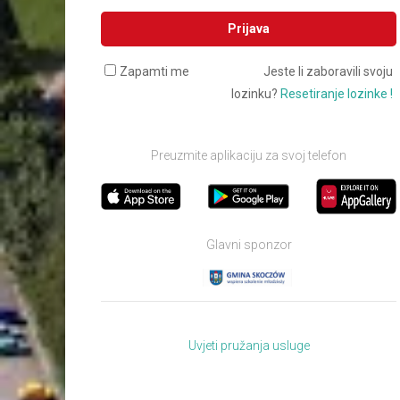
Prijava
Zapamti me
Jeste li zaboravili svoju
lozinku?
Resetiranje lozinke !
Preuzmite aplikaciju za svoj telefon
Glavni sponzor
Uvjeti pružanja usluge