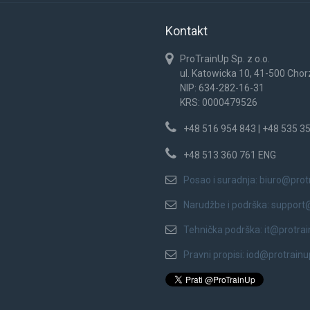
Kontakt
ProTrainUp Sp. z o.o.
ul. Katowicka 10, 41-500 Cho
NIP: 634-282-16-31
KRS: 0000479526
+48 516 954 843 | +48 535 3
+48 513 360 761 ENG
Posao i suradnja:
biuro@prot
Narudžbe i podrška:
support
Tehnička podrška:
it@protra
Pravni propisi:
iod@protrain