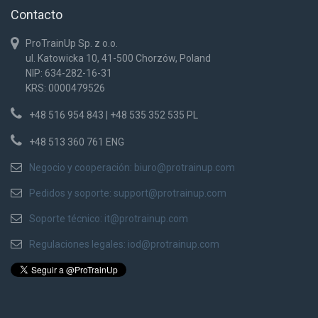
Contacto
ProTrainUp Sp. z o.o.
ul. Katowicka 10, 41-500 Chorzów, Poland
NIP: 634-282-16-31
KRS: 0000479526
+48 516 954 843 | +48 535 352 535 PL
+48 513 360 761 ENG
Negocio y cooperación:
biuro@protrainup.com
Pedidos y soporte:
support@protrainup.com
Soporte técnico:
it@protrainup.com
Regulaciones legales:
iod@protrainup.com