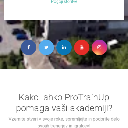
Pogoji storitve
Kako lahko ProTrainUp
pomaga vaši akademiji?
Vzemite stvari v svoje roke, spremljajte in podprite delo
svojih trenerjev in igralcev!