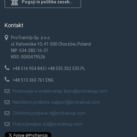
Pogoji in politika zasebnosti
Kontakt
ProTrainUp Sp. z o.o.
ul. Katowicka 10, 41-500 Chorzów, Poland
NIP: 634-282-16-31
KRS: 0000479526
+48 516 954 843 | +48 535 352 535 PL
+48 513 360 761 ENG
Poslovanje in sodelovanje:
biuro@protrainup.com
Naročila in podpora:
support@protrainup.com
Tehnična podpora:
it@protrainup.com
Pravni predpisi:
iod@protrainup.com