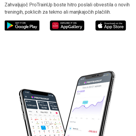
Zahvaljujoč ProTrainUp boste hitro poslali obvestila o novih
treningih, poklicih za tekmo ali manjkajočih plačilih.