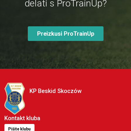
delati s ProTrainUp?
Preizkusi ProTrainUp
KP Beskid Skoczów
Kontakt kluba
Pišite klubu